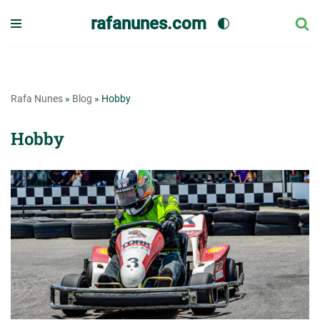
rafanunes.com
Pular
para
o
conteúdo
Rafa Nunes
»
Blog
»
Hobby
Hobby