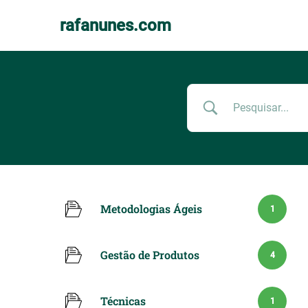
rafanunes.com
Pular
para
o
conteúdo
Metodologias Ágeis
1
Gestão de Produtos
4
Técnicas
1