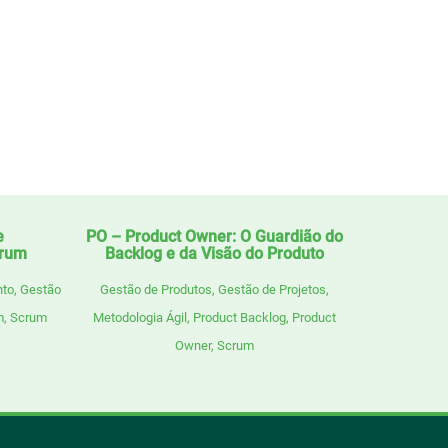
e
PO – Product Owner: O Guardião do
crum
Backlog e da Visão do Produto
nto
,
Gestão
Gestão de Produtos
,
Gestão de Projetos
,
m
,
Scrum
Metodologia Ágil
,
Product Backlog
,
Product
Owner
,
Scrum