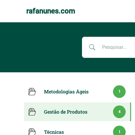
rafanunes.com
Pular
para
o
conteúdo
Metodologias Ágeis
1
Gestão de Produtos
4
Técnicas
1