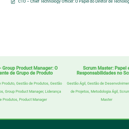
CTO – Chief Technology Officer: O Papel do Diretor de Tecnolo
 Group Product Manager: O
Scrum Master: Papel 
ente de Grupo de Produto
Responsabilidades no S
e Produto
,
Gestão de Produtos
,
Gestão
Gestão Ágil
,
Gestão de Desenvolvime
os
,
Group Product Manager
,
Liderança
de Projetos
,
Metodologia Ágil
,
Scru
e Produtos
,
Product Manager
Master