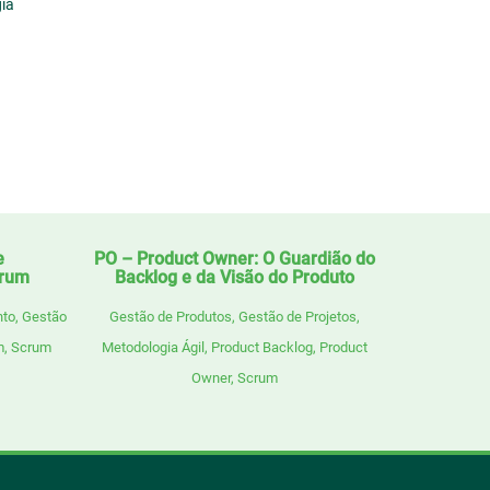
gia
e
PO – Product Owner: O Guardião do
crum
Backlog e da Visão do Produto
nto
,
Gestão
Gestão de Produtos
,
Gestão de Projetos
,
m
,
Scrum
Metodologia Ágil
,
Product Backlog
,
Product
Owner
,
Scrum