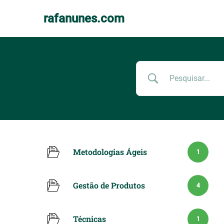
rafanunes.com
Pular
para
o
conteúdo
Metodologias Ágeis
1
Gestão de Produtos
4
Técnicas
1